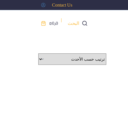
Contact Us
|
البحث
0٫0
₪