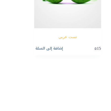
تست عربي
إضافة إلى السلة
₪
150٫0