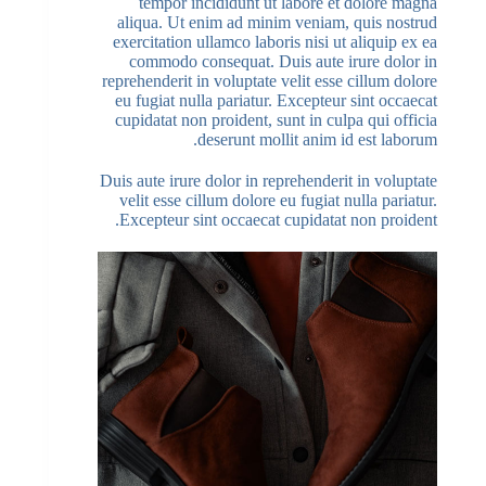
tempor incididunt ut labore et dolore magna
aliqua. Ut enim ad minim veniam, quis nostrud
exercitation ullamco laboris nisi ut aliquip ex ea
commodo consequat. Duis aute irure dolor in
reprehenderit in voluptate velit esse cillum dolore
eu fugiat nulla pariatur. Excepteur sint occaecat
cupidatat non proident, sunt in culpa qui officia
deserunt mollit anim id est laborum.
Duis aute irure dolor in reprehenderit in voluptate
velit esse cillum dolore eu fugiat nulla pariatur.
Excepteur sint occaecat cupidatat non proident.